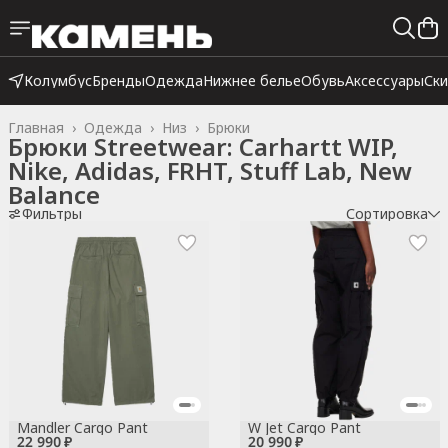
Колумбус
Бренды
Одежда
Нижнее белье
Обувь
Аксессуары
Ск
Главная
›
Одежда
›
Низ
›
Брюки
Брюки Streetwear: Carhartt WIP,
Nike, Adidas, FRHT, Stuff Lab, New
Balance
Фильтры
Сортировка
Mandler Cargo Pant
W Jet Cargo Pant
22 990 ₽
20 990 ₽