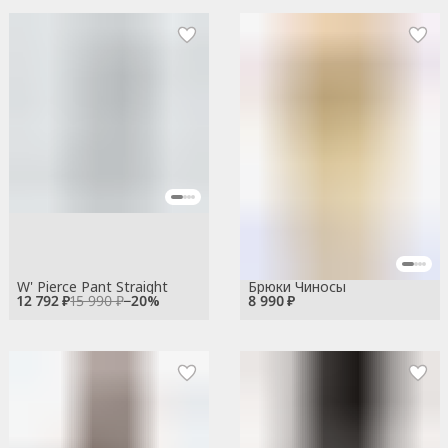
W' Pierce Pant Straight
Брюки Чиносы
12 792 ₽
15 990 ₽
−
20
%
8 990 ₽