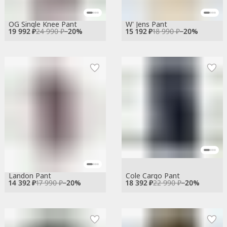
OG Single Knee Pant
W' Jens Pant
19 992 ₽
24 990 ₽
−
20
%
15 192 ₽
18 990 ₽
−
20
%
Landon Pant
Cole Cargo Pant
14 392 ₽
17 990 ₽
−
20
%
18 392 ₽
22 990 ₽
−
20
%