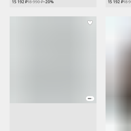
15 192 ₽
18 990 ₽
−
20
%
15 192 ₽
18 