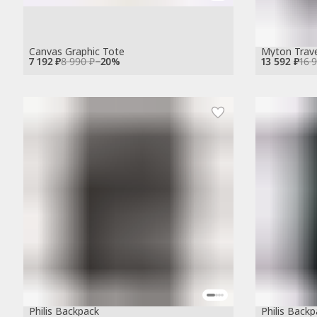
Canvas Graphic Tote
Myton Trave
7 192 ₽
8 990 ₽
−
20
%
13 592 ₽
16 
Philis Backpack
Philis Backp