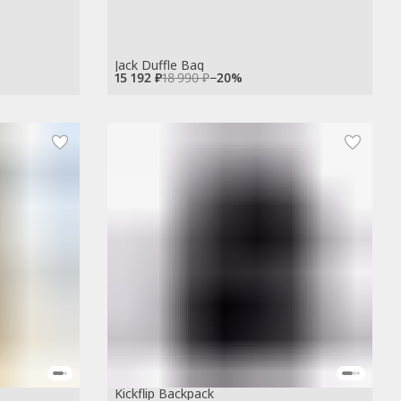
Jack Duffle Bag
15 192 ₽
18 990 ₽
−
20
%
Kickflip Backpack