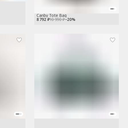
Canby Tote Bag
8 792 ₽
10 990 ₽
−
20
%