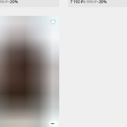
990 ₽
−
20
%
7 192 ₽
8 990 ₽
−
20
%