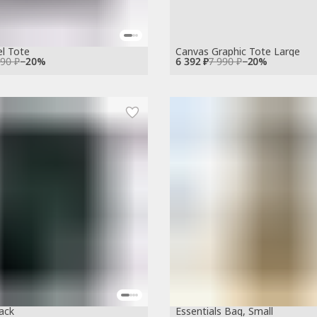
l Tote
Canvas Graphic Tote Large
990 ₽
−
20
%
6 392 ₽
7 990 ₽
−
20
%
ack
Essentials Bag, Small