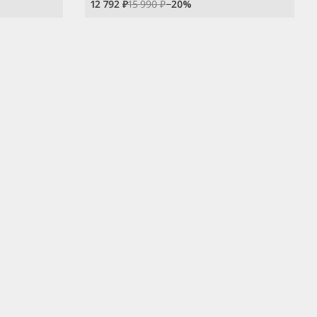
12 792 ₽
15 990 ₽
−
20
%