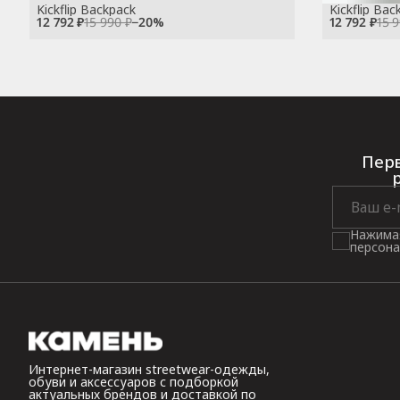
Kickflip Backpack
Kickflip Bac
12 792 ₽
15 990 ₽
−
20
%
12 792 ₽
15 
Перв
Нажимая
персона
Интернет-магазин streetwear-одежды,
обуви и аксессуаров с подборкой
актуальных брендов и доставкой по