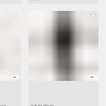
nge)
Half-Zip (Black)