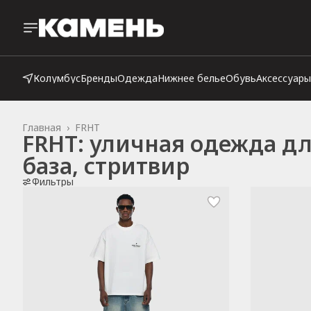
Колумбус
Бренды
Одежда
Нижнее белье
Обувь
Аксессуары
Главная
›
FRHT
FRHT: уличная одежда д
база, стритвир
Фильтры