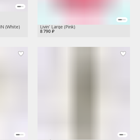
N (White)
Livin' Large (Pink)
8 790 ₽