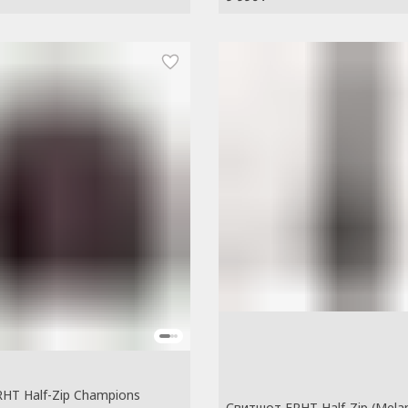
HT Half-Zip Champions
Свитшот FRHT Half-Zip (Mela