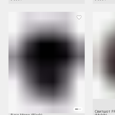
Свитшот FR
Base Mono (Black)
(Mulch)