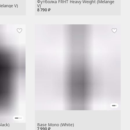
Футболка FRHT Heavy Weight (Melange
elange V)
V)
8 790 ₽
lack)
Base Mono (White)
7 990 ₽