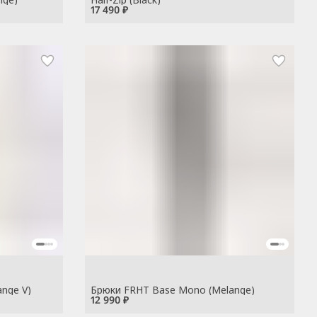
17 490 ₽
nge V)
Брюки FRHT Base Mono (Melange)
12 990 ₽