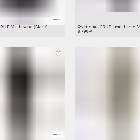
RHT MH Insane (Black)
Футболка FRHT Livin' Large M
8 790 ₽