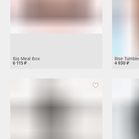
Big Meal Box
Rise Tumble
6 115 ₽
4 930 ₽