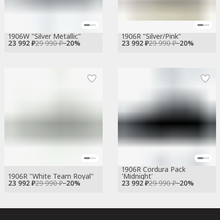
1906W "Silver Metallic"
1906R "Silver/Pink"
23 992 ₽
29 990 ₽
−
20
%
23 992 ₽
29 990 ₽
−
20
%
1906R Cordura Pack
1906R "White Team Royal"
'Midnight'
23 992 ₽
29 990 ₽
−
20
%
23 992 ₽
29 990 ₽
−
20
%