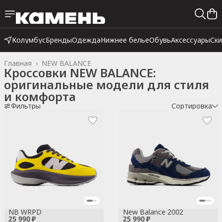
Колумбус
Бренды
Одежда
Нижнее белье
Обувь
Аксессуары
Ск
Главная
›
NEW BALANCE
Кроссовки NEW BALANCE:
оригинальные модели для стиля
и комфорта
Фильтры
Сортировка
NB WRPD
New Balance 2002
25 990 ₽
25 990 ₽