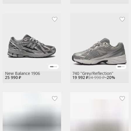
New Balance 1906
740 "Grey/Reflection"
25 990 ₽
19 992 ₽
24 990 ₽
−
20
%