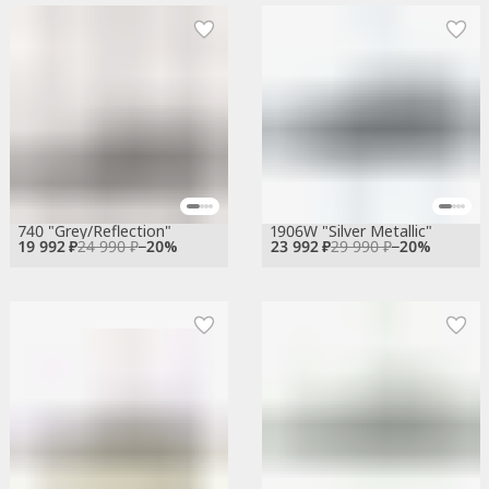
740 "Grey/Reflection"
1906W "Silver Metallic"
19 992 ₽
24 990 ₽
−
20
%
23 992 ₽
29 990 ₽
−
20
%