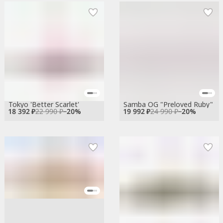
Tokyo 'Better Scarlet'
Samba OG "Preloved Ruby"
18 392 ₽
22 990 ₽
−
20
%
19 992 ₽
24 990 ₽
−
20
%