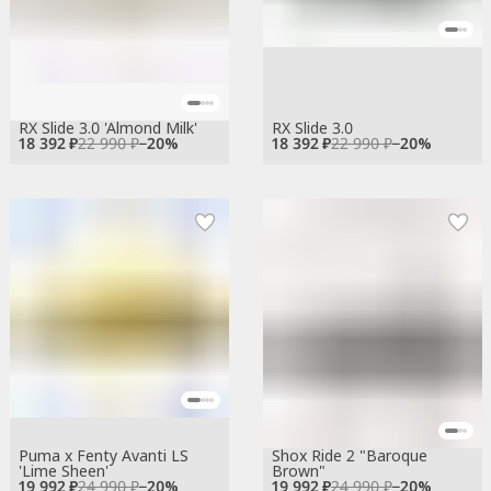
RX Slide 3.0 'Almond Milk'
RX Slide 3.0
18 392 ₽
22 990 ₽
−
20
%
18 392 ₽
22 990 ₽
−
20
%
Puma x Fenty Avanti LS
Shox Ride 2 "Baroque
'Lime Sheen'
Brown"
19 992 ₽
24 990 ₽
−
20
%
19 992 ₽
24 990 ₽
−
20
%