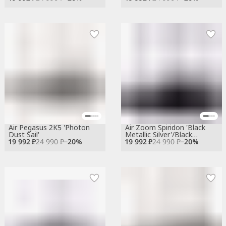
Air Pegasus 2K5 'Photon
Air Zoom Spiridon 'Black
Dust Sail'
Metallic Silver'/Black
19 992 ₽
24 990 ₽
−
20
%
19 992 ₽
Metallic
24 990 ₽
−
20
%