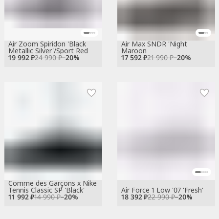
Air Zoom Spiridon 'Black
Air Max SNDR 'Night
Metallic Silver'/Sport Red
Maroon
19 992 ₽
24 990 ₽
−
20
%
17 592 ₽
21 990 ₽
−
20
%
Comme des Garçons x Nike
Tennis Classic SP 'Black'
Air Force 1 Low '07 'Fresh'
11 992 ₽
14 990 ₽
−
20
%
18 392 ₽
22 990 ₽
−
20
%