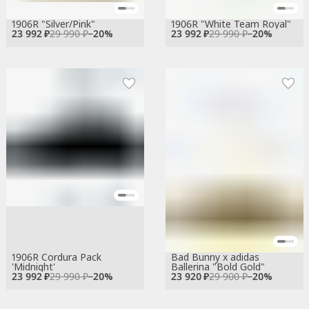
1906R "Silver/Pink"
1906R "White Team Royal"
23 992 ₽
29 990 ₽
−
20
%
23 992 ₽
29 990 ₽
−
20
%
1906R Cordura Pack
Bad Bunny x adidas
'Midnight'
Ballerina "Bold Gold"
23 992 ₽
29 990 ₽
−
20
%
23 920 ₽
29 900 ₽
−
20
%