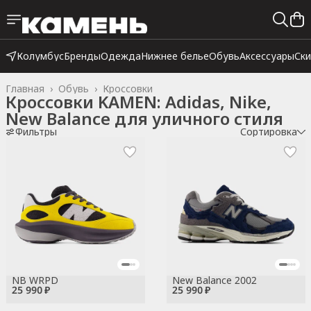
Колумбус
Бренды
Одежда
Нижнее белье
Обувь
Аксессуары
Ск
Главная
›
Обувь
›
Кроссовки
Кроссовки KAMEN: Adidas, Nike,
New Balance для уличного стиля
Фильтры
Сортировка
NB WRPD
New Balance 2002
25 990 ₽
25 990 ₽