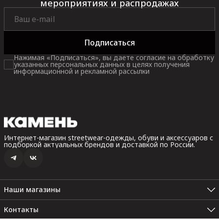
мероприятиях и распродажах
Подписаться
Нажимая «Подписаться», вы даете согласие на обработку
указанных персональных данных в целях получения
информационной и рекламной рассылки
Интернет-магазин streetwear-одежды, обуви и аксессуаров с
подборкой актуальных брендов и доставкой по России.
Наши магазины
Санкт-Петербург, Невский пр. 35В, 2 этаж (Пн.-Вс.: 10:00 -
22:00)
Контакты
Санкт-Петербург. Набережная реки Карповки, 10 (Пн.-Вс.: 12:00