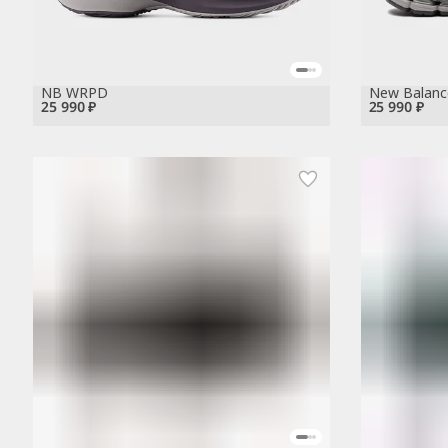
NB WRPD
New Balanc
25 990 ₽
25 990 ₽