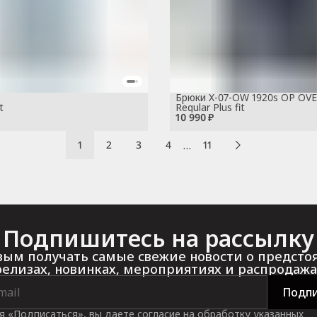
Брюки X-07-OW 1920s OP OV
t
Regular Plus fit
10 990 ₽
…
1
2
3
4
11
Подпишитесь на рассылку
ым получать самые свежие новости о предст
релизах, новинках, мероприятиях и распродажа
Подпи
 «Подписаться», вы даете согласие на обработку указанных