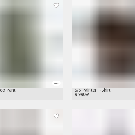
rgo Pant
S/S Painter T-Shirt
9 990 ₽