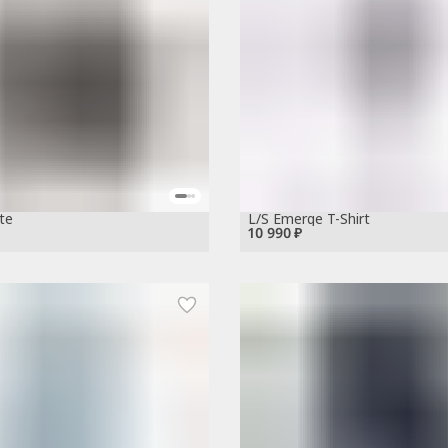
te
L/S Emerge T-Shirt
10 990 ₽