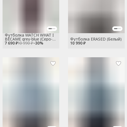
Футболка WATCH WHAT I
BECAME grey-blue (Серо-
Футболка ERASED (Белый)
7 690 ₽
синий)
10 990 ₽
−
30
%
10 990 ₽