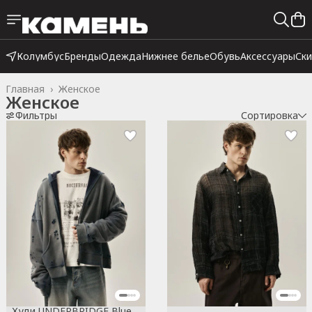
Колумбус
Бренды
Одежда
Нижнее белье
Обувь
Аксессуары
Ск
Главная
›
Женское
Женское
Фильтры
Сортировка
Худи UNDERBRIDGE Blue