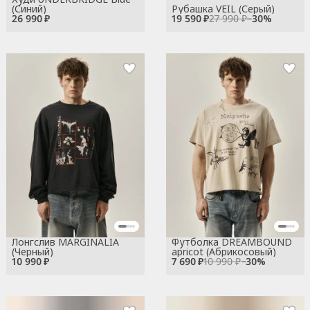
(Синий)
Рубашка VEIL (Серый)
26 990 ₽
19 590 ₽
27 990 ₽
−
30
%
Лонгслив MARGINALIA
Футболка DREAMBOUND
(Черный)
apricot (Абрикосовый)
10 990 ₽
7 690 ₽
10 990 ₽
−
30
%