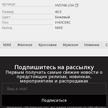
Артикул
HV5748-234
Размер
40.5
Цвет
Бежевый
Пол
УНИСЕКС
Бренд
NIKE
NIKE
Женское
Кроссовки
Мужское
Новинки
С
Подпишитесь на рассылку
Первым получать самые свежие новости о
предстоящих релизах, новинках,
мероприятиях и распродажах
Подписаться
Нажимая «Подписаться», вы даете согласие на обработку