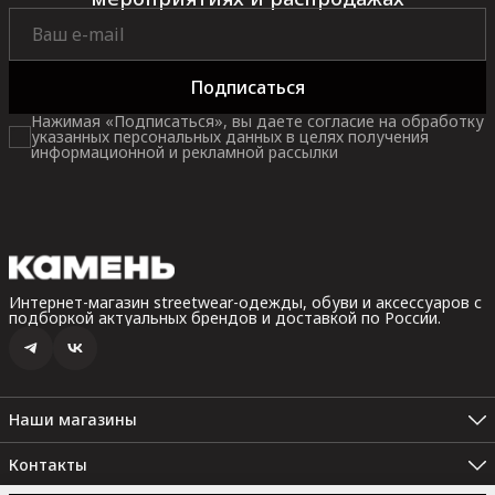
Подписаться
Нажимая «Подписаться», вы даете согласие на обработку
указанных персональных данных в целях получения
информационной и рекламной рассылки
Интернет-магазин streetwear-одежды, обуви и аксессуаров с
подборкой актуальных брендов и доставкой по России.
Наши магазины
Санкт-Петербург, Невский пр. 35В, 2 этаж (Пн.-Вс.: 10:00 -
22:00)
Контакты
Санкт-Петербург. Набережная реки Карповки, 10 (Пн.-Вс.: 12:00
Набережная реки Карповки, 10