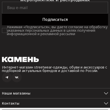
Подписаться
Нажимая «Подписаться», вы даете согласие на обработку
указанных персональных данных в целях получения
информационной и рекламной рассылки
Интернет-магазин streetwear-одежды, обуви и аксессуаров с
подборкой актуальных брендов и доставкой по России.
Наши магазины
Санкт-Петербург, Невский пр. 35В, 2 этаж (Пн.-Вс.: 10:00 -
22:00)
Контакты
Санкт-Петербург. Набережная реки Карповки, 10 (Пн.-Вс.: 12:00
Набережная реки Карповки, 10