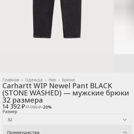
Главная
›
Одежда
›
Низ
›
Брюки
Carhartt WIP Newel Pant BLACK
(STONE WASHED) — мужские брюки
32 размера
14 392 ₽
17 990 ₽
−
20
%
Размер
32
Преимущества