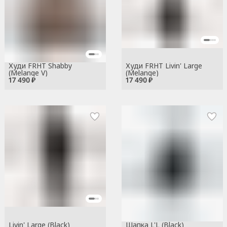
Худи FRHT Shabby
Худи FRHT Livin' Large
(Melange V)
(Melange)
17 490 ₽
17 490 ₽
Livin' Large (Black)
Шапка L'L (Black)