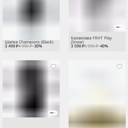
Балаклава FRHT Play
Шапка Champions (Black)
(Snow)
3 490 ₽
4 990 ₽
−
30
%
3 590 ₽
5 990 ₽
−
40
%