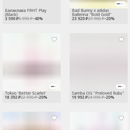
Балаклава FRHT Play
Bad Bunny x adidas
(Black)
Ballerina "Bold Gold"
3 590 ₽
5 990 ₽
−
40
%
23 920 ₽
29 900 ₽
−
20
%
Tokyo 'Better Scarlet'
Samba OG "Preloved Ruby"
18 392 ₽
22 990 ₽
−
20
%
19 992 ₽
24 990 ₽
−
20
%