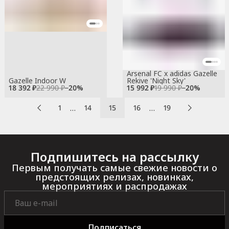
Arsenal FC x adidas Gazelle
Gazelle Indoor W
Rekive 'Night Sky'
18 392 ₽
22 990 ₽
−
20
%
15 992 ₽
19 990 ₽
−
20
%
…
…
1
14
15
16
19
Подпишитесь на рассылку
Первым получать самые свежие новости о
предстоящих релизах, новинках,
мероприятиях и распродажах
Подписаться