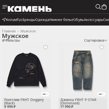
Колумбус
Бренды
Одежда
Нижнее белье
Обувь
Аксессуары
Ск
Главная
›
Мужское
Мужское
Фильтры
Сортировка
Лонгслив FRHT Doggery
Джинсы FRHT P-STAR
(Black)
(Distressed)
9 990 ₽
17 990 ₽