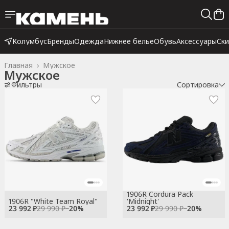
Колумбус
Бренды
Одежда
Нижнее белье
Обувь
Аксессуары
Ск
Главная
›
Мужское
Мужское
Фильтры
Сортировка
1906R Cordura Pack
1906R "White Team Royal"
'Midnight'
23 992 ₽
29 990 ₽
−
20
%
23 992 ₽
29 990 ₽
−
20
%