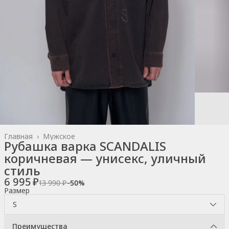
Главная
›
Мужское
Рубашка варка SCANDALIS
коричневая — унисекс, уличный
стиль
6 995 ₽
13 990 ₽
−
50
%
Размер
S
Преимущества