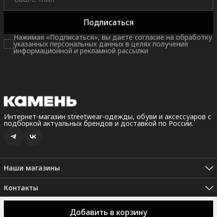
Подписаться
Нажимая «Подписаться», вы даете согласие на обработку
указанных персональных данных в целях получения
информационной и рекламной рассылки
Интернет-магазин streetwear-одежды, обуви и аксессуаров с
подборкой актуальных брендов и доставкой по России.
Наши магазины
Санкт-Петербург, Невский пр. 35В, 2 этаж (Пн.-Вс.: 10:00 -
22:00)
Контакты
Санкт-Петербург. Набережная реки Карповки, 10 (Пн.-Вс.: 12:00
Набережная реки Карповки, 10
- 22:00)
8 (911) 298-99-08
Добавить в корзину
© 2026 КАМЕНЬ
Оферта
Политика конфиденциальности
Правила
Невский пр. 35В