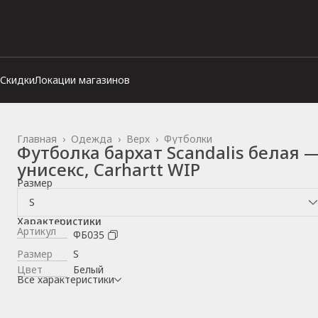
Скидки
Локации магазинов
Главная
›
Одежда
›
Верх
›
Футболки
Футболка бархат Scandalis белая 
унисекс, Carhartt WIP
Размер
S
Характеристики
Артикул
ФБ035
Размер
S
Цвет
Белый
Все характеристики