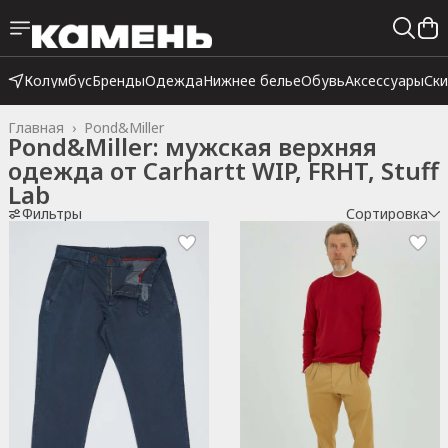
Колумбус
Бренды
Одежда
Нижнее белье
Обувь
Аксессуары
Ск
Главная
›
Pond&Miller
Pond&Miller: мужская верхняя
одежда от Carhartt WIP, FRHT, Stuff
Lab
Фильтры
Сортировка