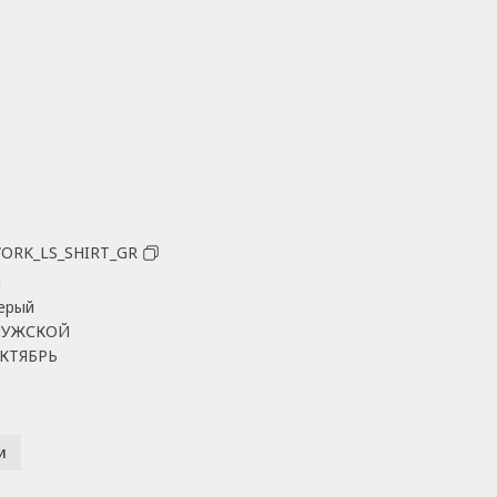
ORK_LS_SHIRT_GR
M
ерый
УЖСКОЙ
КТЯБРЬ
и