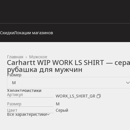
Скидки
Локации магазинов
Главная
›
Мужское
Carhartt WIP WORK LS SHIRT — сер
рубашка для мужчин
Размер
M
Характеристики
Артикул
WORK_LS_SHIRT_GR
Размер
M
Цвет
Серый
Все характеристики