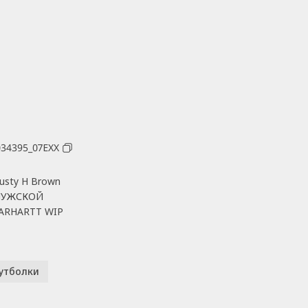
034395_07EXX
usty H Brown
УЖСКОЙ
ARHARTT WIP
утболки