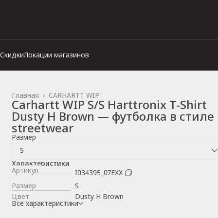
Скидки
Локации магазинов
Главная
›
CARHARTT WIP
Carhartt WIP S/S Harttronix T-Shirt
Dusty H Brown — футболка в стиле
streetwear
Размер
S
Характеристики
Артикул
I034395_07EXX
Размер
S
Цвет
Dusty H Brown
Все характеристики