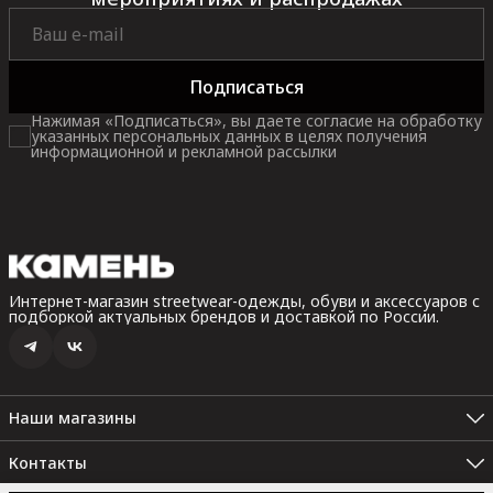
Подписаться
Нажимая «Подписаться», вы даете согласие на обработку
указанных персональных данных в целях получения
информационной и рекламной рассылки
Интернет-магазин streetwear-одежды, обуви и аксессуаров с
подборкой актуальных брендов и доставкой по России.
Наши магазины
Санкт-Петербург, Невский пр. 35В, 2 этаж (Пн.-Вс.: 10:00 -
22:00)
Контакты
Санкт-Петербург. Набережная реки Карповки, 10 (Пн.-Вс.: 12:00
Набережная реки Карповки, 10