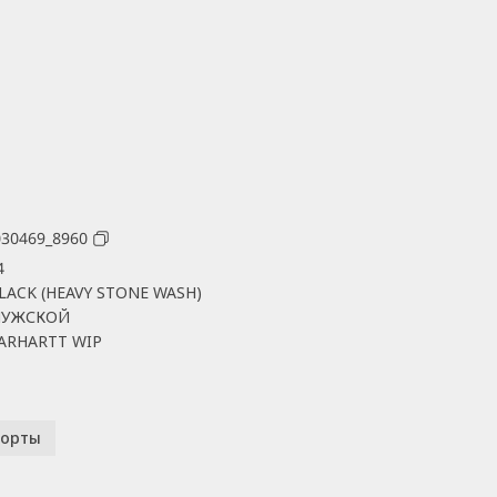
030469_8960
4
LACK (HEAVY STONE WASH)
УЖСКОЙ
ARHARTT WIP
орты