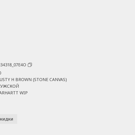
034318_07E4O
0
USTY H BROWN (STONE CANVAS)
УЖСКОЙ
ARHARTT WIP
кидки