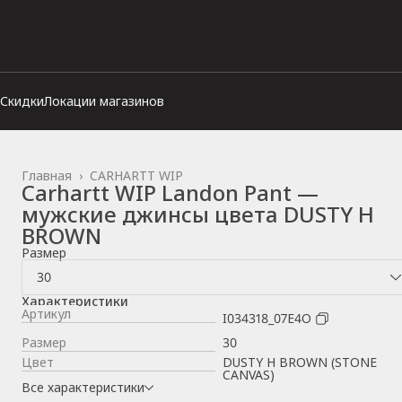
Скидки
Локации магазинов
Главная
›
CARHARTT WIP
Carhartt WIP Landon Pant —
мужские джинсы цвета DUSTY H
BROWN
Размер
30
Характеристики
Артикул
I034318_07E4O
Размер
30
Цвет
DUSTY H BROWN (STONE
CANVAS)
Все характеристики