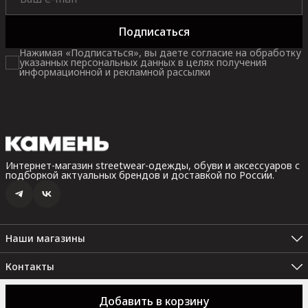
Подписаться
Нажимая «Подписаться», вы даете согласие на обработку
указанных персональных данных в целях получения
информационной и рекламной рассылки
Интернет-магазин streetwear-одежды, обуви и аксессуаров с
подборкой актуальных брендов и доставкой по России.
Наши магазины
Санкт-Петербург, Невский пр. 35В, 2 этаж (Пн.-Вс.: 10:00 -
22:00)
Контакты
Санкт-Петербург. Набережная реки Карповки, 10 (Пн.-Вс.: 12:00
Набережная реки Карповки, 10
- 22:00)
8 (911) 298-99-08
Добавить в корзину
© 2026 КАМЕНЬ
Оферта
Политика конфиденциальности
Правила
Невский пр. 35В