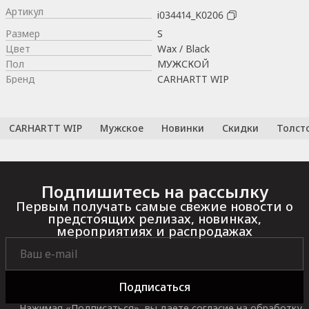
Артикул
i034414_K0206
Размер
S
Цвет
Wax / Black
Пол
МУЖСКОЙ
Бренд
CARHARTT WIP
CARHARTT WIP
Мужское
Новинки
Скидки
Толст
Подпишитесь на рассылку
Первым получать самые свежие новости о
предстоящих релизах, новинках,
мероприятиях и распродажах
Подписаться
Нажимая «Подписаться», вы даете согласие на обработку