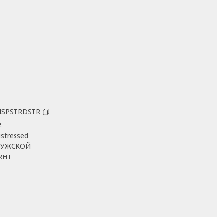
NSPSTRDSTR
2
istressed
УЖСКОЙ
RHT