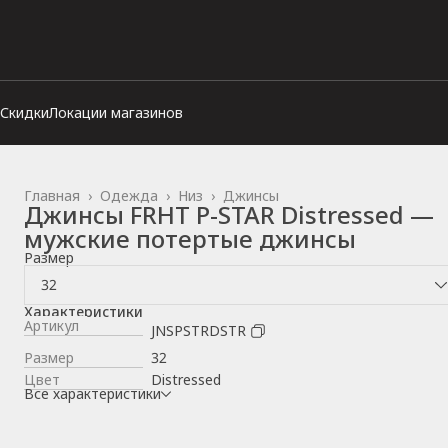
Скидки
Локации магазинов
Главная
›
Одежда
›
Низ
›
Джинсы
Джинсы FRHT P-STAR Distressed —
мужские потертые джинсы
Размер
32
Характеристики
Артикул
JNSPSTRDSTR
Размер
32
Цвет
Distressed
Все характеристики